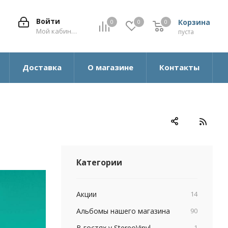
Войти
Корзина
0
0
0
0
Мой кабинет
пуста
Доставка
О магазине
Контакты
Категории
Акции
14
Альбомы нашего магазина
90
В гостях у StereoVinyl
1