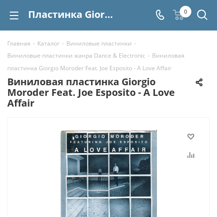
Пластинка Giorgio Moroder Feat. Joe Esposito - A Love Affair купить | Интернет-магазин СтереоВинил
0
Главная
-
Каталог
-
Виниловые пластинки
-
Виниловые пластинки жанра Dance & Electronic
-
Виниловая
пластинка Giorgio Moroder Feat. Joe Esposito - A Love Affair
Виниловая пластинка Giorgio
Moroder Feat. Joe Esposito - A Love
Affair