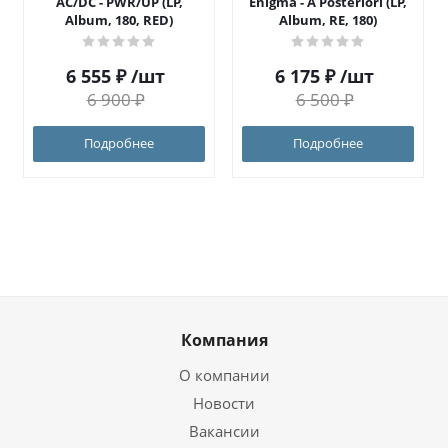
AC/DC - PWR/UP (LP,
Enigma - A Posteriori (LP,
Album, 180, RED)
Album, RE, 180)
6 555
₽
/шт
6 175
₽
/шт
6 900
₽
6 500
₽
Подробнее
Подробнее
Компания
О компании
Новости
Вакансии