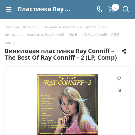
Пластинка Ray Conniff – The Best Of Ray Conniff – 2 (LP, Comp) купить | Интернет-магазин СтереоВинил
0
Главная
-
Каталог
-
Виниловые пластинки
-
Jazz & Blues
-
Виниловая пластинка Ray Conniff – The Best Of Ray Conniff – 2 (LP,
Comp)
Виниловая пластинка Ray Conniff –
The Best Of Ray Conniff – 2 (LP, Comp)