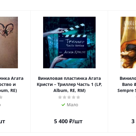
инка Агата
Виниловая пластинка Агата
Винило
рство и
Кристи – Триллер Часть 1 (LP,
Bano 
bum, RE)
Album, RE, RM)
Sempre 
о
Мало
шт
5 400
₽
/шт
3