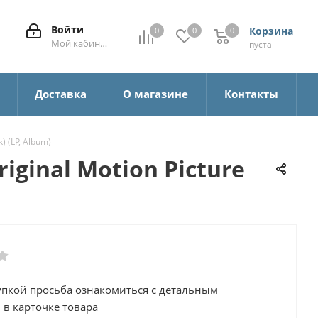
Войти
Корзина
0
0
0
0
Мой кабинет
пуста
а
Доставка
О магазине
Контакты
) (LP, Album)
ginal Motion Picture
упкой просьба ознакомиться с детальным
 в карточке товара