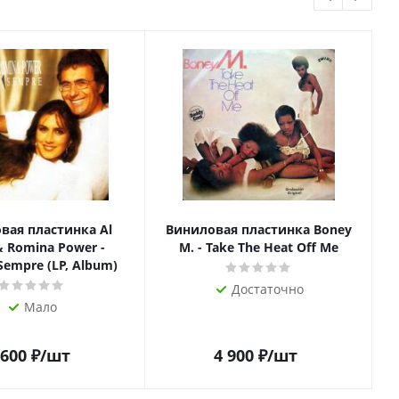
вая пластинка Al
Виниловая пластинка Boney
& Romina Power -
M. - Take The Heat Off Me
Sempre (LP, Album)
Достаточно
Мало
 600
₽
/шт
4 900
₽
/шт