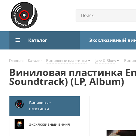
Каталог
Эксклюзивный ви
Главная
-
Каталог
-
Виниловые пластинки
-
Jazz & Blues
-
Винило
Виниловая пластинка Enni
Soundtrack) (LP, Album)
Виниловые
пластинки
Эксклюзивный винил