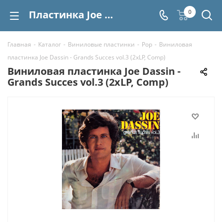
Пластинка Joe Dassin - Grands Succes vol.3 (2xLP, Comp) купить | Интернет-магазин СтереоВинил
0
Главная
-
Каталог
-
Виниловые пластинки
-
Pop
-
Виниловая
пластинка Joe Dassin - Grands Succes vol.3 (2xLP, Comp)
Виниловая пластинка Joe Dassin -
Grands Succes vol.3 (2xLP, Comp)