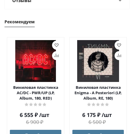
Отзывы
Рекомендуем
Виниловая пластинка
Виниловая пластинка
AC/DC - PWR/UP (LP,
Enigma - A Posteriori (LP,
Album, 180, RED)
Album, RE, 180)
6 555
₽
/шт
6 175
₽
/шт
6 900
₽
6 500
₽