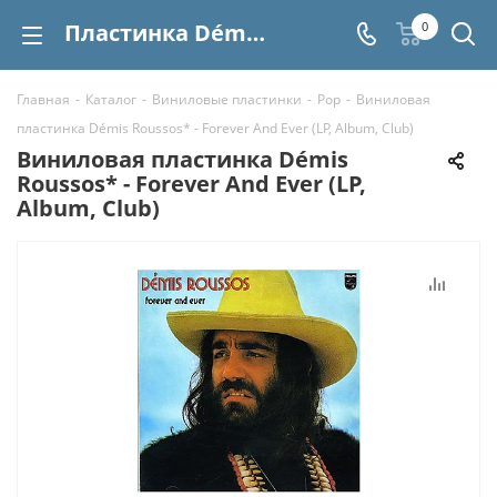
Пластинка Démis Roussos* - Forever And Ever (LP, Album, Club) купить | Интернет-магазин СтереоВинил
0
Главная
-
Каталог
-
Виниловые пластинки
-
Pop
-
Виниловая
пластинка Démis Roussos* - Forever And Ever (LP, Album, Club)
Виниловая пластинка Démis
Roussos* - Forever And Ever (LP,
Album, Club)