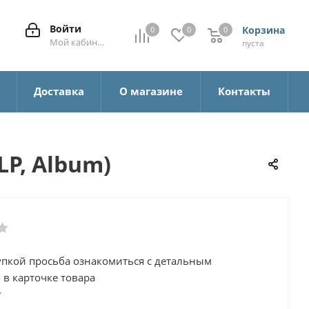
Войти
Корзина
0
0
0
0
Мой кабинет
пуста
а
Доставка
О магазине
Контакты
LP, Album)
упкой просьба ознакомиться с детальным
 в карточке товара