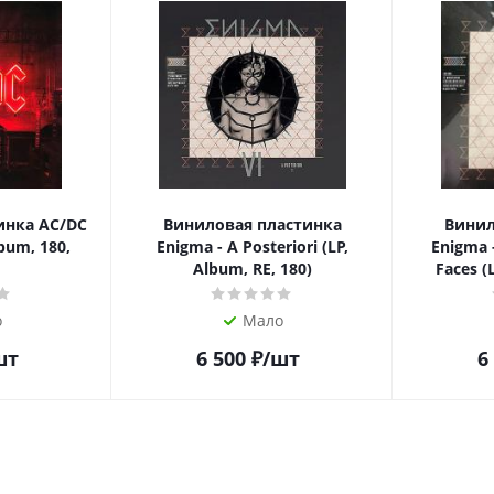
инка AC/DC
Виниловая пластинка
Винил
bum, 180,
Enigma - A Posteriori (LP,
Enigma 
Album, RE, 180)
Faces (
о
Мало
шт
6 500
₽
/шт
6