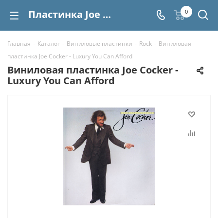
Пластинка Joe Cocker - Luxury You Can Afford купить | Интернет-магазин СтереоВинил
0
Главная
-
Каталог
-
Виниловые пластинки
-
Rock
-
Виниловая
пластинка Joe Cocker - Luxury You Can Afford
Виниловая пластинка Joe Cocker -
Luxury You Can Afford