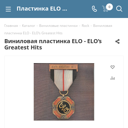
Пластинка ELO - ELO’s Greatest Hits купить | Интернет-магазин СтереоВинил
0
Главная
-
Каталог
-
Виниловые пластинки
-
Rock
-
Виниловая
пластинка ELO - ELO’s Greatest Hits
Виниловая пластинка ELO - ELO’s
Greatest Hits