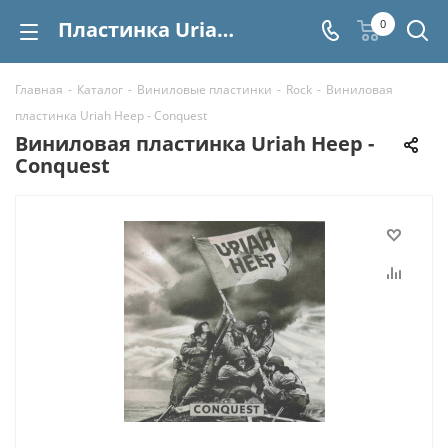
Пластинка Uriah Heep - Conquest купить | Интернет-магазин СтереоВинил
0
Главная
-
Каталог
-
Виниловые пластинки
-
Rock
-
Виниловая
пластинка Uriah Heep - Conquest
Виниловая пластинка Uriah Heep -
Conquest