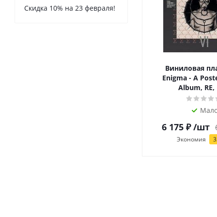
Скидка 10% на 23 февраля!
Виниловая пл
Enigma - A Poste
Album, RE, 
Мал
6 175
₽
/шт
Экономия
3