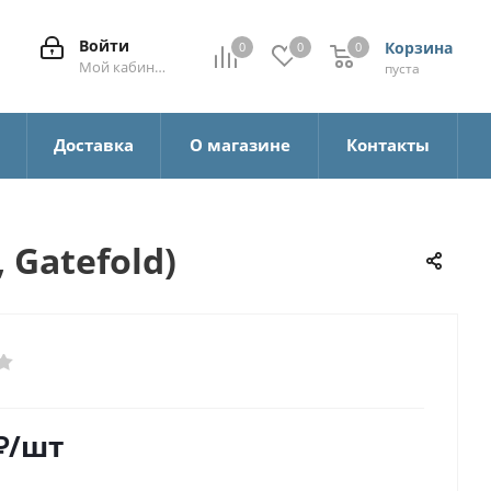
Войти
Корзина
0
0
0
0
Мой кабинет
пуста
а
Доставка
О магазине
Контакты
 Gatefold)
₽
/шт