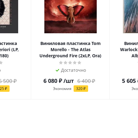
астинка
Виниловая пластинка Tom
Винил
riori (LP,
Morello - The Atlas
Warlock 
180)
Underground Fire (2xLP, Ora)
Alb
о
Достаточно
6 080
₽
/шт
5 605
6 500
₽
6 400
₽
25
₽
Экономия
320
₽
Эк