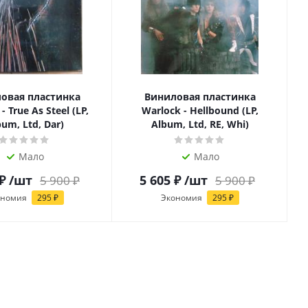
овая пластинка
Виниловая пластинка
- True As Steel (LP,
Warlock - Hellbound (LP,
um, Ltd, Dar)
Album, Ltd, RE, Whi)
Мало
Мало
₽
/шт
5 605
₽
/шт
5 900
₽
5 900
₽
ономия
295
₽
Экономия
295
₽