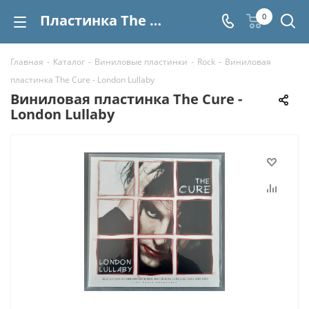
Пластинка The Cure - London Lullaby купить | Интернет-магазин СтереоВинил
0
Главная
-
Каталог
-
Виниловые пластинки
-
Rock
-
Виниловая
пластинка The Cure - London Lullaby
Виниловая пластинка The Cure -
London Lullaby