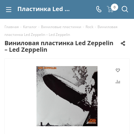
Пластинка Led Zeppelin – Led Zeppelin купить | Интернет-магазин СтереоВинил
0
Главная
-
Каталог
-
Виниловые пластинки
-
Rock
-
Виниловая
пластинка Led Zeppelin – Led Zeppelin
Виниловая пластинка Led Zeppelin
– Led Zeppelin