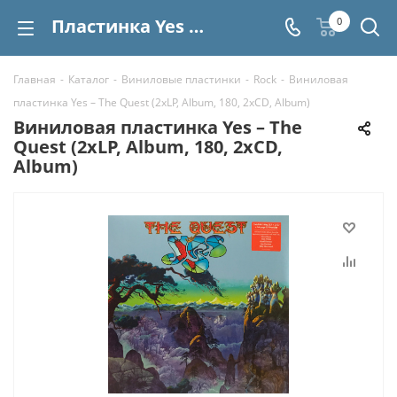
Пластинка Yes – The Quest (2xLP, Album, 180, 2xCD, Album) купить | Интернет-магазин СтереоВинил
0
Главная
-
Каталог
-
Виниловые пластинки
-
Rock
-
Виниловая
пластинка Yes – The Quest (2xLP, Album, 180, 2xCD, Album)
Виниловая пластинка Yes – The
Quest (2xLP, Album, 180, 2xCD,
Album)