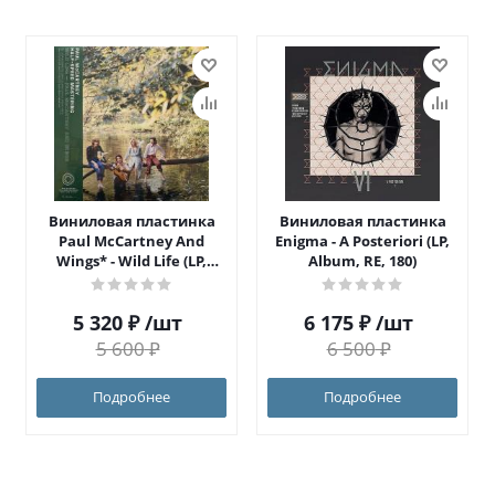
Виниловая пластинка
Виниловая пластинка
Paul McCartney And
Enigma - A Posteriori (LP,
Wings* - Wild Life (LP,
Album, RE, 180)
Album, Ltd, RE, RM, Hal)
5 320
₽
/шт
6 175
₽
/шт
5 600
₽
6 500
₽
Подробнее
Подробнее