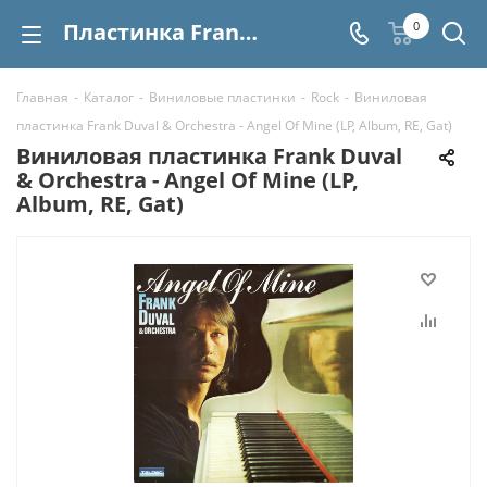
Пластинка Frank Duval & Orchestra - Angel Of Mine (LP, Album, RE, Gat) купить | Интернет-магазин СтереоВинил
0
Главная
-
Каталог
-
Виниловые пластинки
-
Rock
-
Виниловая
пластинка Frank Duval & Orchestra - Angel Of Mine (LP, Album, RE, Gat)
Виниловая пластинка Frank Duval
& Orchestra - Angel Of Mine (LP,
Album, RE, Gat)